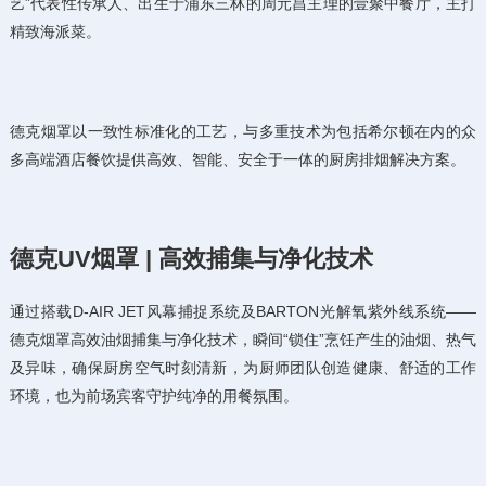
艺”代表性传承人、出生于浦东三林的周元昌主理的壹聚中餐厅，主打
精致海派菜。
德克烟罩以一致性标准化的工艺，与多重技术为包括希尔顿在内的众
多高端酒店餐饮提供高效、智能、安全于一体的厨房排烟解决方案。
德克UV烟罩 | 高效捕集与净化技术
通过搭载D-AIR JET风幕捕捉系统及BARTON光解氧紫外线系统——
德克烟罩高效油烟捕集与净化技术，瞬间“锁住”烹饪产生的油烟、热气
及异味，确保厨房空气时刻清新，为厨师团队创造健康、舒适的工作
环境，也为前场宾客守护纯净的用餐氛围。