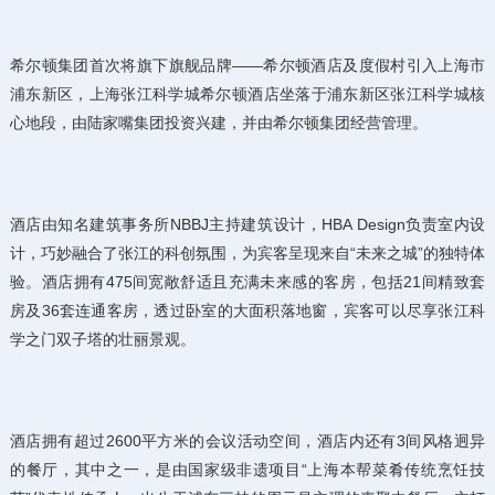
希尔顿集团首次将旗下旗舰品牌——希尔顿酒店及度假村引入上海市
浦东新区，上海张江科学城希尔顿酒店坐落于浦东新区张江科学城核
心地段，由陆家嘴集团投资兴建，并由希尔顿集团经营管理。
酒店由知名建筑事务所NBBJ主持建筑设计，HBA Design负责室内设
计，巧妙融合了张江的科创氛围，为宾客呈现来自“未来之城”的独特体
验。酒店拥有475间宽敞舒适且充满未来感的客房，包括21间精致套
房及36套连通客房，透过卧室的大面积落地窗，宾客可以尽享张江科
学之门双子塔的壮丽景观。
酒店拥有超过2600平方米的会议活动空间，酒店内还有3间风格迥异
的餐厅，其中之一，是由国家级非遗项目“上海本帮菜肴传统烹饪技