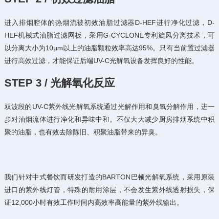
进入排烟腔体的热烟流被初效油脂过滤器D-HEF进行净化过滤，D-
HEF机械式油脂过滤网板，采用G-CYCLONE专利旋风分离技术，可
以分离大小为10μm以上的油脂颗粒效率高达95%。只有当前置过滤器
进行高效过滤，才能保证后端UV-C光解氧设备发挥良好的性能。
STEP 3 / 光解氧化反应
双波段的UV-C紫外线光解氧系统通过光解作用和臭氧分解作用，进一
步对油烟流体进行净化和异味中和。不仅大大减少厨房排烟系统中积
聚的油脂，也有效去除陈旧、积聚油脂带来的异臭。
我们针对中式餐饮而研发打造的BARTON巴顿光解氧系统，采用原装
进口的紫外线灯管，特殊的耐用涂层，不会发生紫外线透射损失，保
证12,000小时有效工作时间内高效率高能量的紫外线输出。