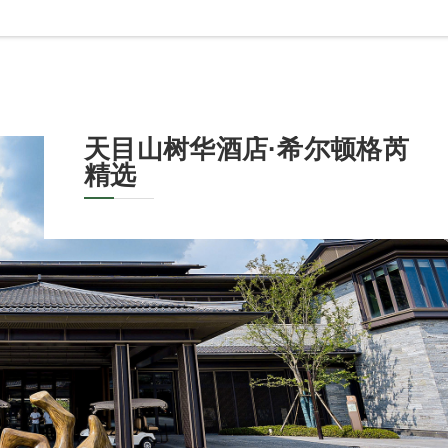
天目山树华酒店·希尔顿格芮
精选