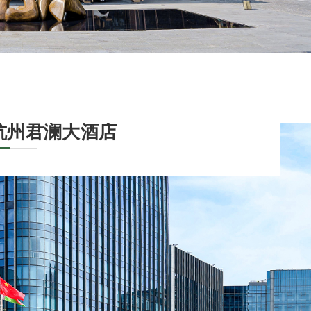
杭州君澜大酒店